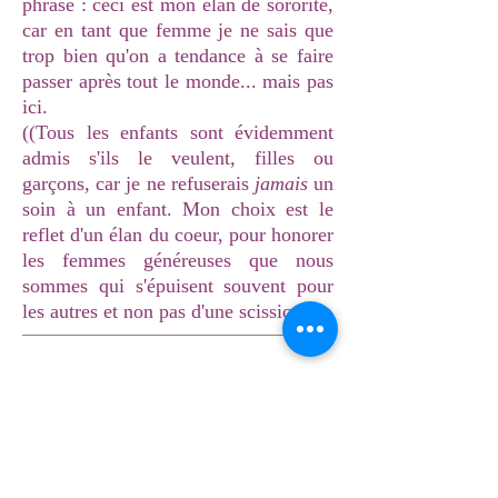
phrase : ceci est mon élan de sororité,
car en tant que femme je ne sais que
trop bien qu'on a tendance à se faire
passer après tout le monde... mais pas
ici.
((Tous les enfants sont évidemment
admis s'ils le veulent, filles ou
garçons, car je ne refuserais
jamais
un
soin à un enfant. Mon choix est le
reflet d'un élan du coeur, pour honorer
les femmes généreuses que nous
sommes qui s'épuisent souvent pour
les autres et non pas d'une scission)).
L'avis de mes clients
A. R.
Témoignages
"C’était le soin le plus puissant que j’ai