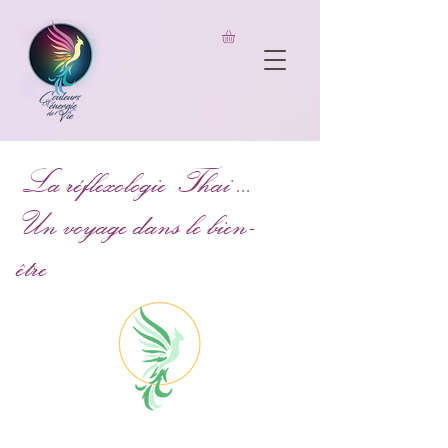
UA-206826733-1
La réflexologie Thai ...
Un voyage dans le bien-
être