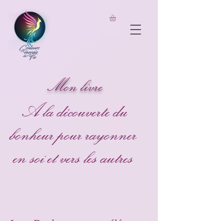
UA-206826733-1
Mon livre
A la découverte du
bonheur pour rayonner
en soi et vers les autres