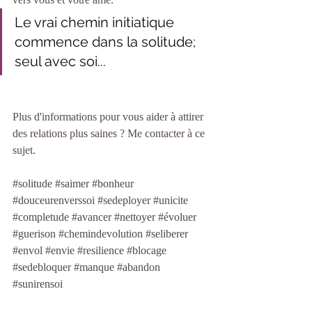
Le vrai chemin initiatique 
commence dans la solitude; 
seul avec soi... 
Plus d'informations pour vous aider à attirer 
des relations plus saines ? Me contacter à ce 
sujet. 
#
solitude 
#
saimer 
#
bonheur 
#
douceurenverssoi 
#
sedeployer 
#
unicite 
#
completude 
#
avancer 
#
nettoyer 
#
évoluer 
#
guerison 
#
chemindevolution 
#
seliberer 
#
envol 
#
envie 
#
resilience 
#
blocage 
#
sedebloquer 
#
manque 
#
abandon 
#
sunirensoi