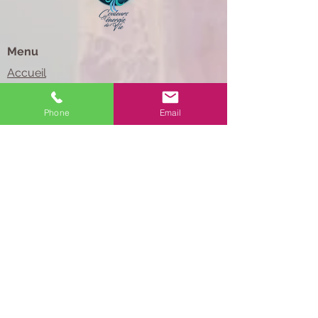
Menu
Accueil
Qui suis-je ?
Phone
Email
Services
Cartes cadeaux
Programme STAR, se débloquer
Livre développement personnel
Lien utiles
Contact
Ressources Gratuites
Politique de confidentialité
Conditions générales de vente et