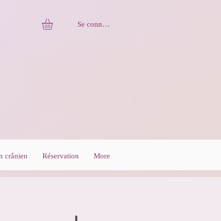
Se connecter
n crânien
Réservation
More