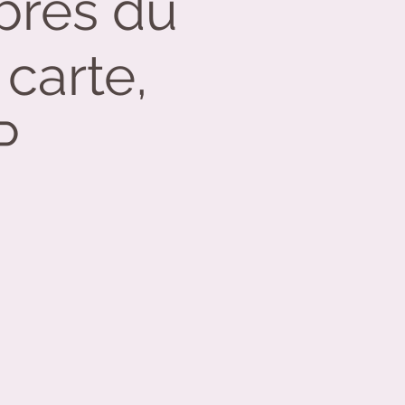
bres du
carte,
P