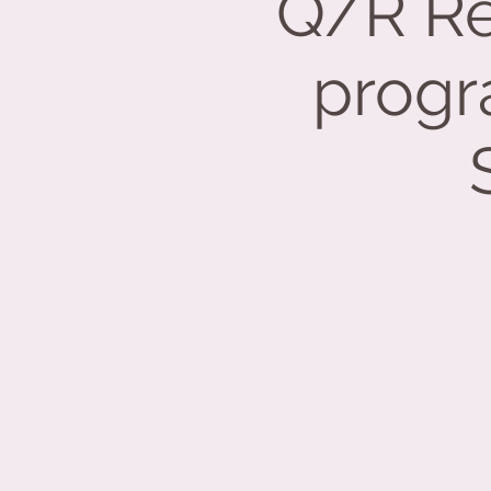
Q/R Ré
progr