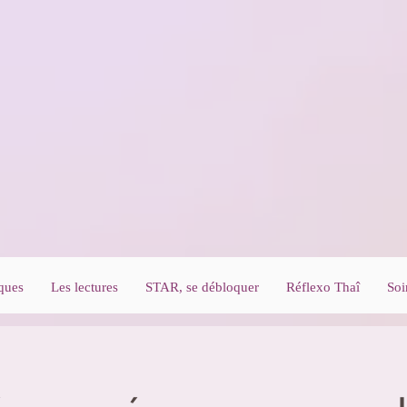
ques
Les lectures
STAR, se débloquer
Réflexo Thaî
Soi