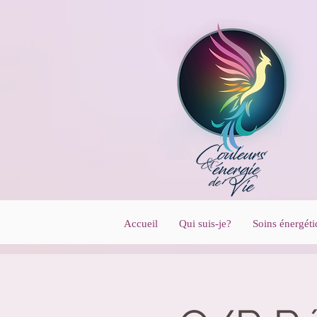
UA-206826733-1
Accueil
Qui suis-je?
Soins énergéti