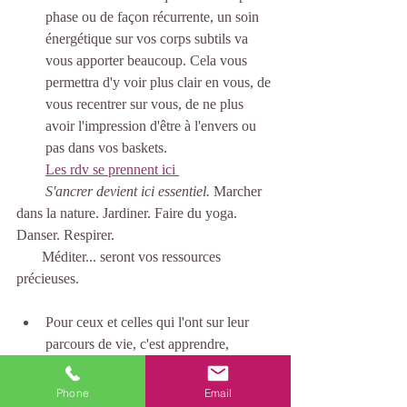
phase ou de façon récurrente, un soin 
énergétique sur vos corps subtils va 
vous apporter beaucoup. Cela vous 
permettra d'y voir plus clair en vous, de 
vous recentrer sur vous, de ne plus 
avoir l'impression d'être à l'envers ou 
pas dans vos baskets. 
Les rdv se prennent ici 
S'ancrer devient ici essentiel. 
Marcher 
dans la nature. Jardiner. Faire du yoga. 
Danser. Respirer.   
       Méditer... seront vos ressources 
précieuses. 
Pour ceux et celles qui l'ont sur leur 
parcours de vie, c'est apprendre, 
comme je le disais à 
dire des vrais OUI 
et des vrais NON
. Poser ses limites. Se 
Phone
Email