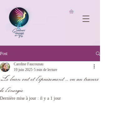
UA-206826733-1
Post
Caroline Faucounau
19 juin 2025
5 min de lecture
Le burn out et l'épuisement ... vu au travers
de l'énergie
Dernière mise à jour :
il y a 1 jour