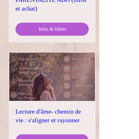
et achat)
Infos & billets
Lecture d'âme- chemin de
vie : s'aligner et rayonner