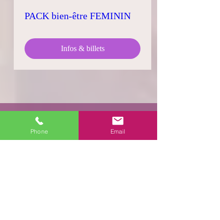
PACK bien-être FEMININ
Infos & billets
Achat Bon
Phone
Cadeau
Email
Vous désirez acheter un bon
cadeau pour un être qui vous
est cher?