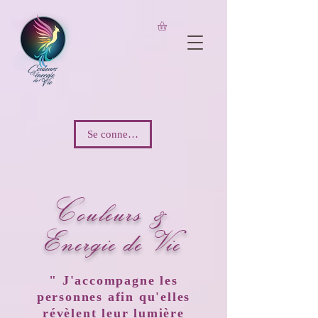
UA-206826733-1
Se connecter
C
ouleurs &
Energie de Vie
" J'accompagne les
personnes afin qu'elles
révèlent leur lumière